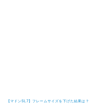
投
【マドンSL7】フレームサイズを下げた結果は？
稿