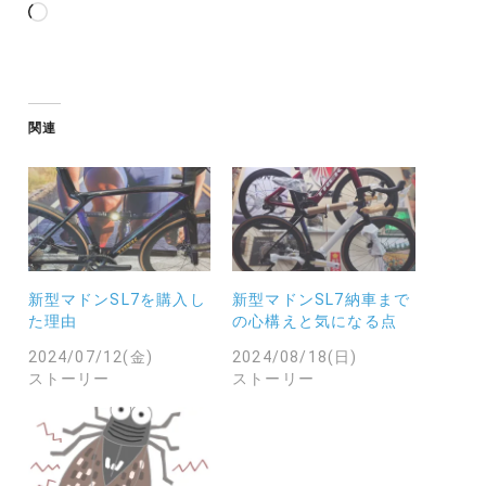
読
み
込
み
中…
関連
新型マドンSL7を購入し
新型マドンSL7納車まで
た理由
の心構えと気になる点
2024/07/12(金)
2024/08/18(日)
ストーリー
ストーリー