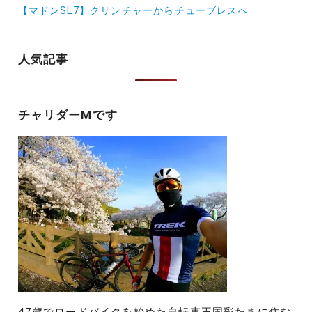
ナ
【マドンSL7】クリンチャーからチューブレスへ
ビ
ゲ
人気記事
ー
シ
チャリダーMです
ョ
ン