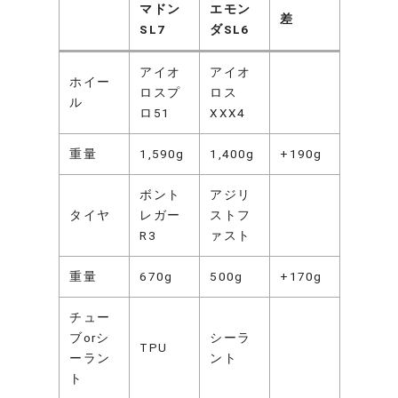
マドン
エモン
差
SL7
ダSL6
アイオ
アイオ
ホイー
ロスプ
ロス
ル
ロ51
XXX4
重量
1,590g
1,400g
+190g
ボント
アジリ
タイヤ
レガー
ストフ
R3
ァスト
重量
670g
500g
+170g
チュー
ブorシ
シーラ
TPU
ーラン
ント
ト