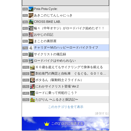
Pota Pota Cycle:
1位
あきこのじてんしゃにっき
2位
CROSS BIKE LAB.
3位
輪々（中年オヤジ）がロードバイク始めたぞ！！
4位
おやじの日記
5位
まことの裏部屋
6位
チャリダーＭのハッピーロードバイクライフ
7位
サイクリストの備忘録
8位
ロードバイクはやめられない
9位
６０歳を超えてもサイクリングで身体を鍛える
10位
剽右衛門の陶芸と自転車 ぐるぐる。ＧＯ！ＧＯ！
11位
ポタるん（駆動戦士Ｚライドル）
12位
にわかサイクリスト登場 Ver.2
13位
ロードに乗って何処行こう？
14位
たびりん 〜ふるさと探訪記〜
15位
このカテゴリを全て表示
参加する
このブログに投票する