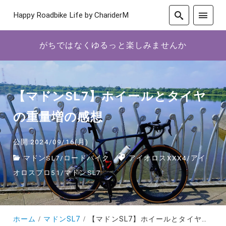
Happy Roadbike Life by ChariderM
がちではなくゆるっと楽しみませんか
【マドンSL7】ホイールとタイヤ
の重量増の感想
公開:2024/09/16(月)
マドンSL7
/
ロードバイク
アイオロスXXX4
/
アイ
オロスプロ51
/
マドンSL7
ホーム
マドンSL7
【マドンSL7】ホイールとタイヤの重量増の感想