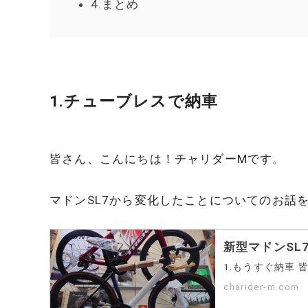
4.まとめ
1.チューブレスで納車
皆さん、こんにちは！チャリダーMです。
マドンSL7から変化したことについてのお話
新型マドンSL
charider-m.com