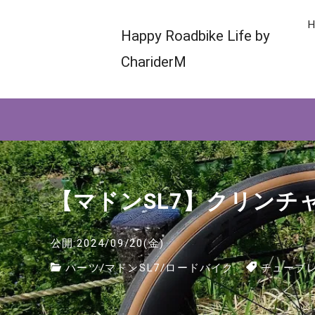
H
Happy Roadbike Life by
ChariderM
【マドンSL7】クリンチ
公開:2024/09/20(金)
パーツ
/
マドンSL7
/
ロードバイク
チューブ