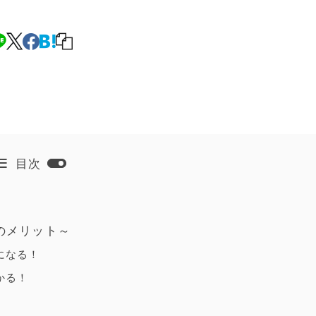
目次
のメリット～
になる！
かる！