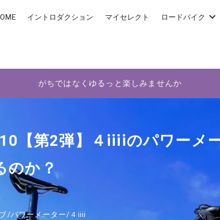
OME
イントロダクション
マイセレクト
ロードバイク
がちではなくゆるっと楽しみませんか
10【第2弾】４iiiiのパワー
るのか？
ブ
/
パワーメーター
/
４iiii