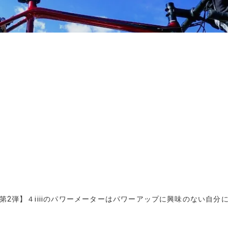
【第2弾】４iiiiのパワーメーターはパワーアップに興味のない自