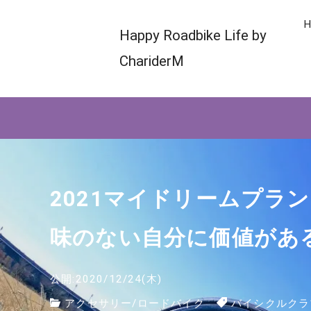
H
Happy Roadbike Life by
ChariderM
2021マイドリームプラン
味のない自分に価値があ
公開:2020/12/24(木)
アクセサリー
/
ロードバイク
バイシクルクラ