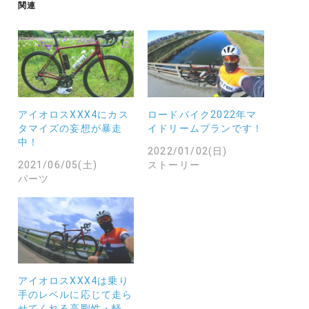
中…
関連
アイオロスXXX4にカス
ロードバイク2022年マ
タマイズの妄想が暴走
イドリームプランです！
中！
2022/01/02(日)
2021/06/05(土)
ストーリー
パーツ
アイオロスXXX4は乗り
手のレベルに応じて走ら
せてくれる高剛性・軽