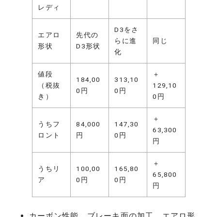
レディ
D3をさ
エアロ
先代の
らに進
同じ
形状
D3形状
化
値段
＋
184,00
313,10
（税抜
129,10
0円
0円
き）
0円
＋
うちフ
84,000
147,30
63,300
ロント
円
0円
円
＋
うちリ
100,00
165,80
65,800
ア
0円
0円
円
カーボン性能、ブレーキ面の加工、エアロ形