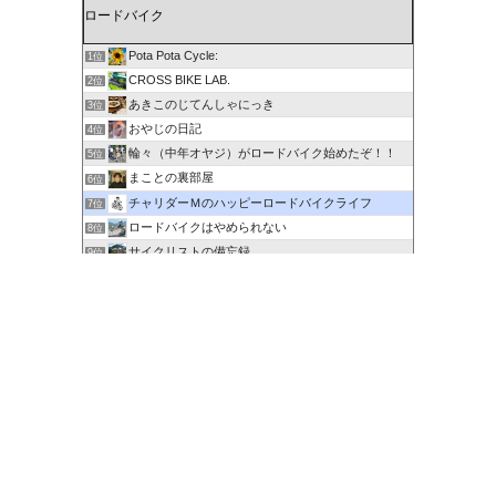
Pota Pota Cycle:
1位
CROSS BIKE LAB.
2位
あきこのじてんしゃにっき
3位
おやじの日記
4位
輪々（中年オヤジ）がロードバイク始めたぞ！！
5位
まことの裏部屋
6位
チャリダーＭのハッピーロードバイクライフ
7位
ロードバイクはやめられない
8位
サイクリストの備忘録
9位
６０歳を超えてもサイクリングで身体を鍛える
10位
剽右衛門の陶芸と自転車 ぐるぐる。ＧＯ！ＧＯ！
11位
ポタるん（駆動戦士Ｚライドル）
12位
にわかサイクリスト登場 Ver.2
13位
ロードに乗って何処行こう？
14位
たびりん 〜ふるさと探訪記〜
15位
このカテゴリを全て表示
参加する
このブログに投票する