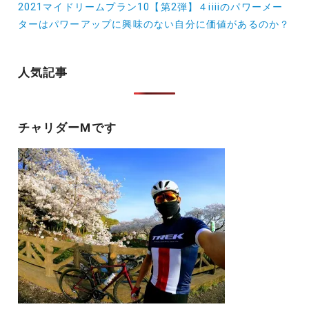
2021マイドリームプラン10【第2弾】４iiiiのパワーメー
ビ
ターはパワーアップに興味のない自分に価値があるのか？
ゲ
ー
人気記事
シ
ョ
チャリダーMです
ン