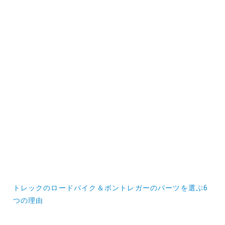
投
トレックのロードバイク＆ボントレガーのパーツを選ぶ6
稿
つの理由
ナ