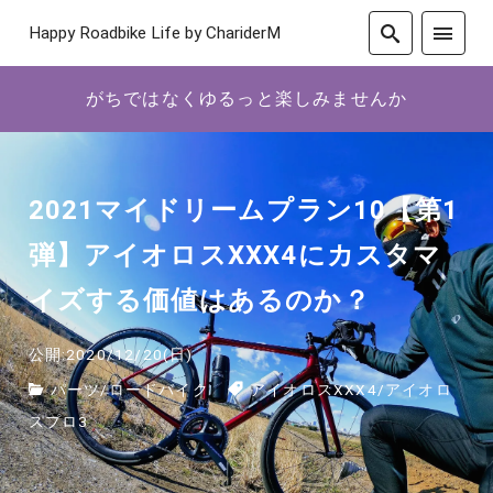
Happy Roadbike Life by ChariderM
がちではなくゆるっと楽しみませんか
2021マイドリームプラン10【第1
弾】アイオロスXXX4にカスタマ
イズする価値はあるのか？
公開:2020/12/20(日)
パーツ
/
ロードバイク
アイオロスXXX4
/
アイオロ
スプロ3