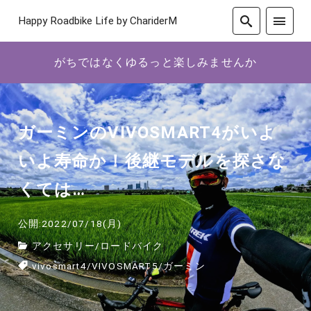
Happy Roadbike Life by ChariderM
がちではなくゆるっと楽しみませんか
ガーミンのVIVOSMART4がいよ
いよ寿命か！後継モデルを探さな
くては…
公開:2022/07/18(月)
アクセサリー
/
ロードバイク
vivosmart4
/
VIVOSMART5
/
ガーミン