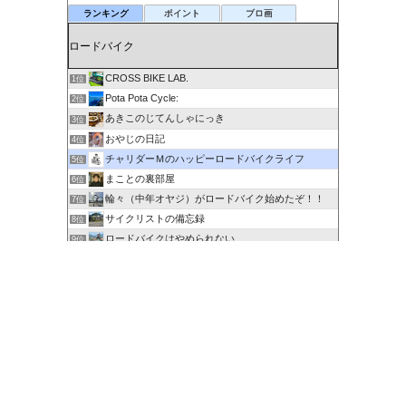
ランキング
ポイント
ブロ画
CROSS BIKE LAB.
1位
Pota Pota Cycle:
2位
あきこのじてんしゃにっき
3位
おやじの日記
4位
チャリダーＭのハッピーロードバイクライフ
5位
まことの裏部屋
6位
輪々（中年オヤジ）がロードバイク始めたぞ！！
7位
サイクリストの備忘録
8位
ロードバイクはやめられない
9位
６０歳を超えてもサイクリングで身体を鍛える
10位
剽右衛門の陶芸と自転車 ぐるぐる。ＧＯ！ＧＯ！
11位
ポタるん（駆動戦士Ｚライドル）
12位
にわかサイクリスト登場 Ver.2
13位
ロードに乗って何処行こう？
14位
たびりん 〜ふるさと探訪記〜
15位
このカテゴリを全て表示
参加する