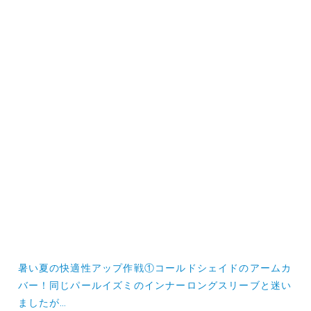
投
暑い夏の快適性アップ作戦①コールドシェイドのアームカ
稿
バー！同じパールイズミのインナーロングスリーブと迷い
ましたが…
ナ