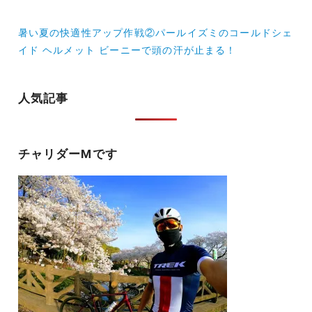
ビ
暑い夏の快適性アップ作戦②パールイズミのコールドシェ
ゲ
イド ヘルメット ビーニーで頭の汗が止まる！
ー
シ
人気記事
ョ
ン
チャリダーMです