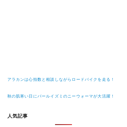
投
アラカンは心拍数と相談しながらロードバイクを走る！
稿
ナ
秋の肌寒い日にパールイズミのニーウォーマが大活躍！
ビ
ゲ
人気記事
ー