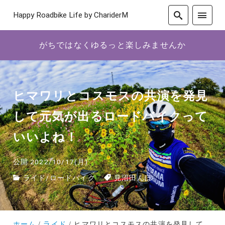
Happy Roadbike Life by ChariderM
がちではなくゆるっと楽しみませんか
ヒマワリとコスモスの共演を発見
して元気が出るロードバイクって
いいよね！
公開:2022/10/17(月)
ライド
/
ロードバイク
見沼田んぼ
ホーム
ライド
ヒマワリとコスモスの共演を発見して元気が出るロードバイクっていいよね！