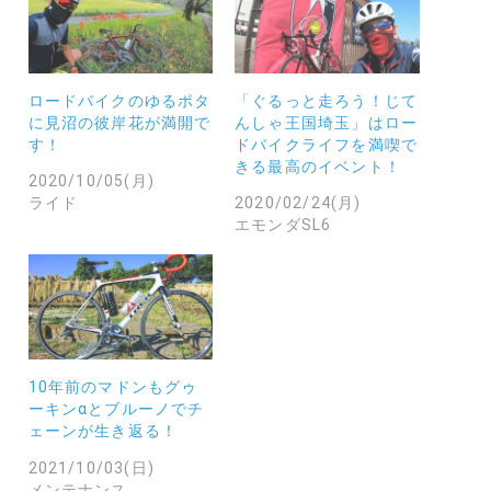
ロードバイクのゆるポタ
「ぐるっと走ろう！じて
に見沼の彼岸花が満開で
んしゃ王国埼玉」はロー
す！
ドバイクライフを満喫で
きる最高のイベント！
2020/10/05(月)
ライド
2020/02/24(月)
エモンダSL6
10年前のマドンもグゥ
ーキンαとブルーノでチ
ェーンが生き返る！
2021/10/03(日)
メンテナンス