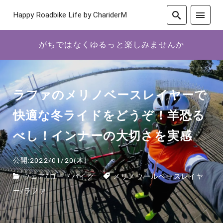
Happy Roadbike Life by ChariderM
がちではなくゆるっと楽しみませんか
ラファのメリノベースレイヤーで
快適な冬ライドをどうぞ！羊恐る
べし！インナーの大切さを実感
公開:2022/01/20(木)
ウェア
/
ロードバイク
メリノウールベースレイヤ
ー
/
ラファ