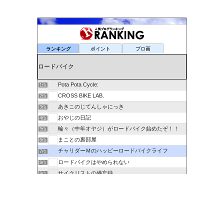
ランキング
ポイント
ブロ画
Pota Pota Cycle:
1位
CROSS BIKE LAB.
2位
あきこのじてんしゃにっき
3位
おやじの日記
4位
輪々（中年オヤジ）がロードバイク始めたぞ！！
5位
まことの裏部屋
6位
チャリダーＭのハッピーロードバイクライフ
7位
ロードバイクはやめられない
8位
サイクリストの備忘録
9位
６０歳を超えてもサイクリングで身体を鍛える
10位
剽右衛門の陶芸と自転車 ぐるぐる。ＧＯ！ＧＯ！
11位
ポタるん（駆動戦士Ｚライドル）
12位
にわかサイクリスト登場 Ver.2
13位