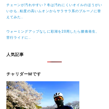
投
チェーンが汚れやすい？冬は汚れにくいオイルのほうがい
稿
いかも…粘度の高いムオンからサラサラ系のブルーノに替
えてみた…
ナ
ビ
ウォーミングアップなしに彩湖を20周したら腰痛発生、
ゲ
苦行ライドに…
ー
シ
人気記事
ョ
ン
チャリダーMです