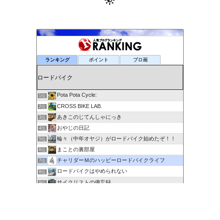
ランキング
ポイント
ブロ画
Pota Pota Cycle:
1位
CROSS BIKE LAB.
2位
あきこのじてんしゃにっき
3位
おやじの日記
4位
輪々（中年オヤジ）がロードバイク始めたぞ！！
5位
まことの裏部屋
6位
チャリダーＭのハッピーロードバイクライフ
7位
ロードバイクはやめられない
8位
サイクリストの備忘録
9位
６０歳を超えてもサイクリングで身体を鍛える
10位
剽右衛門の陶芸と自転車 ぐるぐる。ＧＯ！ＧＯ！
11位
ポタるん（駆動戦士Ｚライドル）
12位