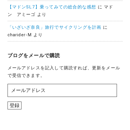
【マドンSL7】乗ってみての総合的な感想
に
マド
ン アミーゴ
より
「いざいざ奈良」旅行でサイクリングを計画
に
charider-M
より
ブログをメールで購読
メールアドレスを記入して購読すれば、更新をメール
で受信できます。
メ
ー
ル
登録
ア
ド
レ