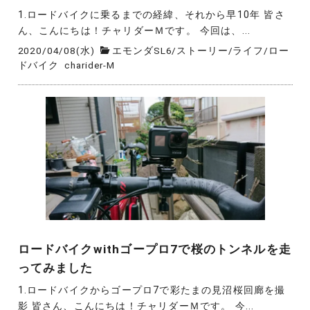
1.ロードバイクに乗るまでの経緯、それから早10年 皆さ
ん、こんにちは！チャリダーＭです。 今回は、...
2020/04/08(水)
エモンダSL6
/
ストーリー
/
ライフ
/
ロー
ドバイク
charider-M
ロードバイクwithゴープロ7で桜のトンネルを走
ってみました
1.ロードバイクからゴープロ7で彩たまの見沼桜回廊を撮
影 皆さん、こんにちは！チャリダーＭです。 今...