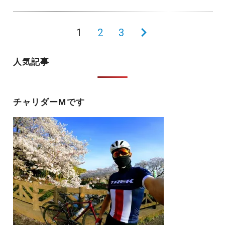
投
1
2
3
次
稿
の
人気記事
の
ペ
ペ
ー
ー
チャリダーMです
ジ
ジ
送
り