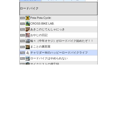
Pota Pota Cycle:
1位
CROSS BIKE LAB.
2位
あきこのじてんしゃにっき
3位
おやじの日記
4位
輪々（中年オヤジ）がロードバイク始めたぞ！！
5位
まことの裏部屋
6位
チャリダーＭのハッピーロードバイクライフ
7位
ロードバイクはやめられない
8位
サイクリストの備忘録
9位
６０歳を超えてもサイクリングで身体を鍛える
10位
剽右衛門の陶芸と自転車 ぐるぐる。ＧＯ！ＧＯ！
11位
ポタるん（駆動戦士Ｚライドル）
12位
にわかサイクリスト登場 Ver.2
13位
ロードに乗って何処行こう？
14位
たびりん 〜ふるさと探訪記〜
15位
このカテゴリを全て表示
参加する