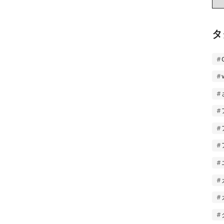
ー
カ
イ
タ
ブ