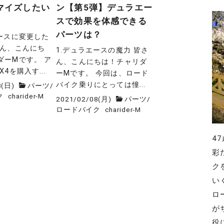
マイズしたい
ン【第5弾】デュラエー
スで効果を体感できる
パーツは？
エースに変更した
さん、こんにち
1.デュラエースの魔力 皆さ
ダーMです。 ア
ん、こんにちは！チャリダ
4を購入す...
ーMです。 今回は、ロード
バイク乗りにとっては憧...
3(日)
パーツ
/
ク
charider-M
2021/02/08(月)
パーツ
/
ロードバイク
charider-M
4
彩
ク
い
ロ
が
役