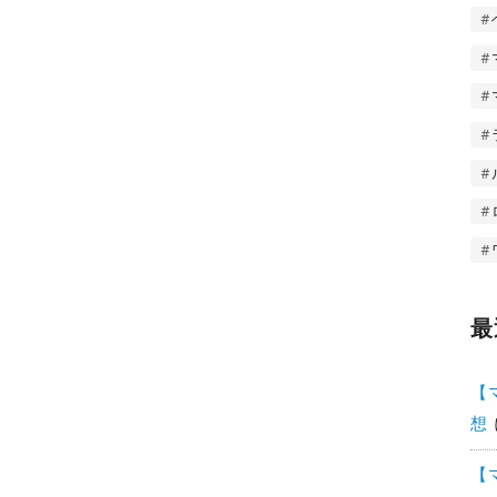
最
【
想
【