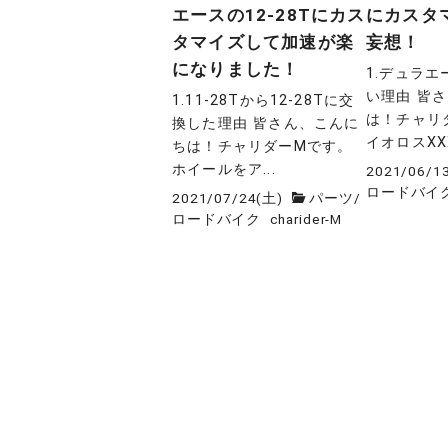
エースの12-28Tにカス
にカスタ
タマイズして加速が楽
妄想！
になりました！
1.デュラ
い理由 皆
1.11-28Tから12-28Tに交
は！チャリ
換した理由 皆さん、こんに
イオロスXXX
ちは！チャリダーMです。
ホイールをア...
2021/06/1
ロードバイ
2021/07/24(土)
パーツ
/
ロードバイク
charider-M