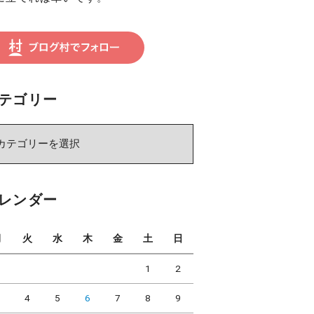
テゴリー
レンダー
月
火
水
木
金
土
日
1
2
3
4
5
6
7
8
9