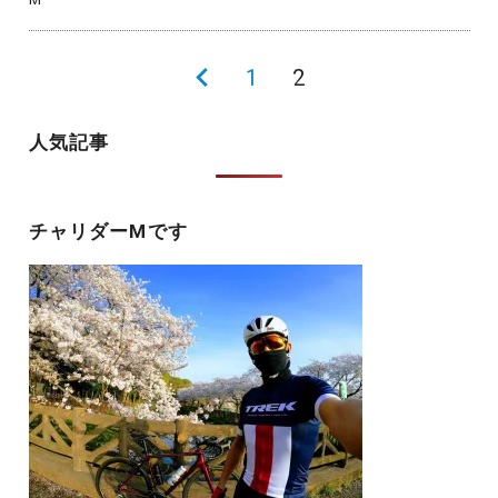
投
前
1
2
稿
の
人気記事
の
ペ
ペ
ー
ー
チャリダーMです
ジ
ジ
送
り