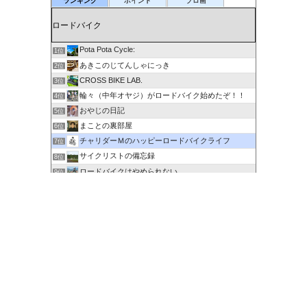
ランキング
ポイント
ブロ画
Pota Pota Cycle:
1位
あきこのじてんしゃにっき
2位
CROSS BIKE LAB.
3位
輪々（中年オヤジ）がロードバイク始めたぞ！！
4位
おやじの日記
5位
まことの裏部屋
6位
チャリダーＭのハッピーロードバイクライフ
7位
サイクリストの備忘録
8位
ロードバイクはやめられない
9位
６０歳を超えてもサイクリングで身体を鍛える
10位
剽右衛門の陶芸と自転車 ぐるぐる。ＧＯ！ＧＯ！
11位
ポタるん（駆動戦士Ｚライドル）
12位
にわかサイクリスト登場 Ver.2
13位
ロードに乗って何処行こう？
14位
たびりん 〜ふるさと探訪記〜
15位
このカテゴリを全て表示
参加する