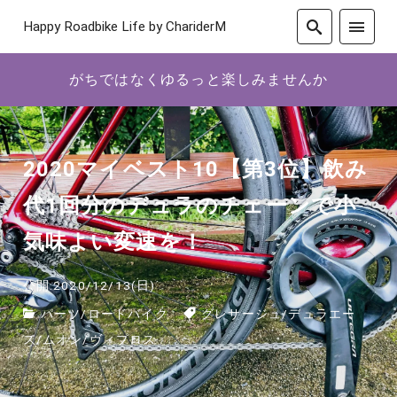
Happy Roadbike Life by ChariderM
がちではなくゆるっと楽しみませんか
2020マイベスト10【第3位】飲み
代1回分のデュラのチェーンで小
気味よい変速を！
公開:2020/12/13(日)
パーツ
/
ロードバイク
グレサージュ
/
デュラエー
ス
/
ムオン
/
ヴィプロス