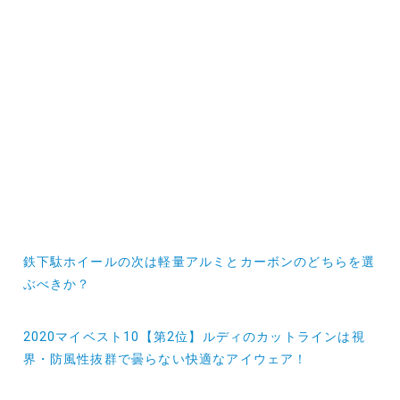
投
鉄下駄ホイールの次は軽量アルミとカーボンのどちらを選
稿
ぶべきか？
ナ
2020マイベスト10【第2位】ルディのカットラインは視
ビ
界・防風性抜群で曇らない快適なアイウェア！
ゲ