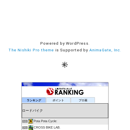
Powered by WordPress.
The Nishiki Pro theme
is Supported by
AnimaGate, Inc.
ランキング
ポイント
ブロ画
Pota Pota Cycle:
1位
CROSS BIKE LAB.
2位