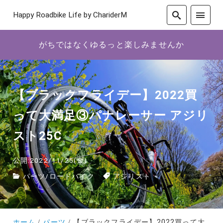
Happy Roadbike Life by ChariderM
がちではなくゆるっと楽しみませんか
【ブラックフライデー】2022買
って大満足③パナレーサー アジリ
スト25C
公開:2022/11/25(金)
パーツ
/
ロードバイク
アジリスト
ホーム
パーツ
【ブラックフライデー】2022買って大満足③パナレーサー アジリスト25C