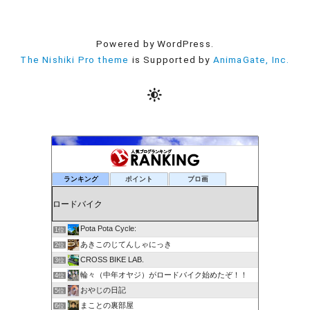
Powered by WordPress.
The Nishiki Pro theme
is Supported by
AnimaGate, Inc.
ランキング
ポイント
ブロ画
Pota Pota Cycle:
1位
あきこのじてんしゃにっき
2位
CROSS BIKE LAB.
3位
輪々（中年オヤジ）がロードバイク始めたぞ！！
4位
おやじの日記
5位
まことの裏部屋
6位