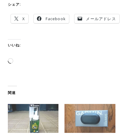
シェア:
X
Facebook
メールアドレス
いいね:
読
み
込
み
中…
関連