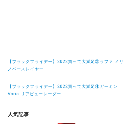
投
【ブラックフライデー】2022買って大満足②ラファ メリ
稿
ノベースレイヤー
ナ
【ブラックフライデー】2022買って大満足④ガーミン
ビ
Varia リアビューレーダー
ゲ
ー
人気記事
シ
ョ