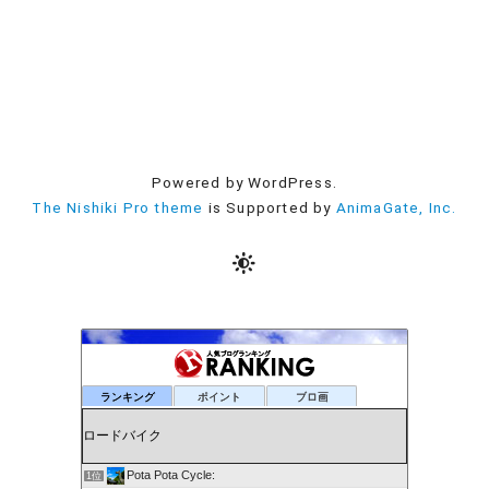
Powered by WordPress.
The Nishiki Pro theme
is Supported by
AnimaGate, Inc.
ランキング
ポイント
ブロ画
Pota Pota Cycle:
1位