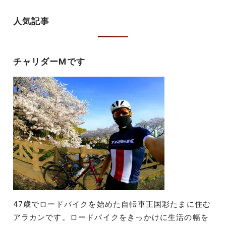
稿
の
人気記事
の
ペ
ペ
ー
ー
チャリダーMです
ジ
ジ
送
り
47歳でロードバイクを始めた自転車王国彩たまに住む
アラカンです。ロードバイクをきっかけに生活の幅を