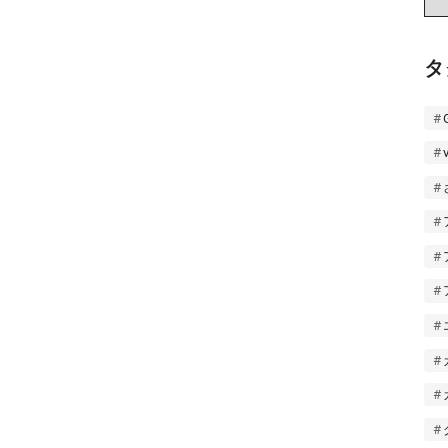
ー
カ
イ
タ
ブ