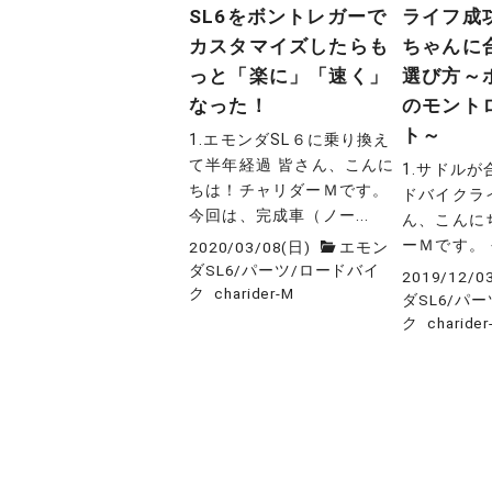
SL6をボントレガーで
ライフ成
カスタマイズしたらも
ちゃんに
っと「楽に」「速く」
選び方～
なった！
のモント
ト～
1.エモンダSL６に乗り換え
て半年経過 皆さん、こんに
1.サドル
ちは！チャリダーＭです。
ドバイクラ
今回は、完成車（ノー...
ん、こんに
ーＭです。 
2020/03/08(日)
エモン
ダSL6
/
パーツ
/
ロードバイ
2019/12/0
ク
charider-M
ダSL6
/
パー
ク
charider