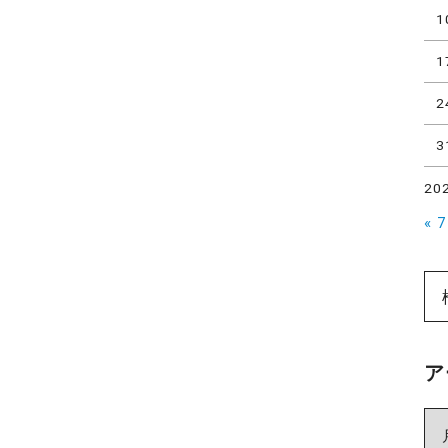
1
1
2
3
20
« 
ア
ア