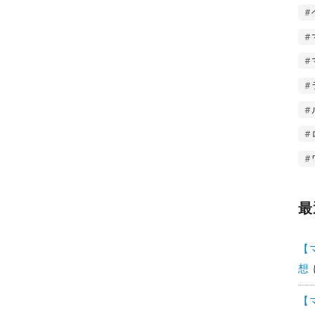
最
【
想
【