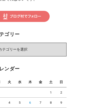
テゴリー
レンダー
月
火
水
木
金
土
日
1
2
3
4
5
6
7
8
9